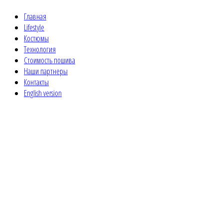
Главная
Lifestyle
Костюмы
Технология
Стоимость пошива
Наши партнеры
Контакты
English version
Костюмы
Your style. Your personality. Your f
В наше время костюм - это атрибут современного 